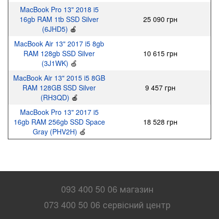
MacBook Pro 13" 2018 i5
16gb RAM 1tb SSD Silver
25 090 грн
(6JHD5)
🍎
MacBook Air 13" 2017 i5 8gb
RAM 128gb SSD Silver
10 615 грн
(3J1WK)
🍏
MacBook Air 13" 2015 i5 8GB
RAM 128GB SSD Silver
9 457 грн
(RH3QD)
🍎
MacBook Pro 13" 2017 i5
16gb RAM 256gb SSD Space
18 528 грн
Gray (PHV2H)
🍏
093 400 50 06 магазин
073 400 50 06 сервісний центр