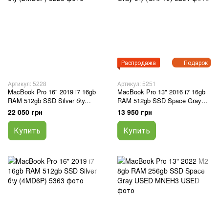
Распродажа
Подарок
Артикул: 5228
Артикул: 5251
MacBook Pro 16" 2019 i7 16gb
MacBook Pro 13" 2016 i7 16gb
RAM 512gb SSD Silver б\у
RAM 512gb SSD Space Gray
(2MD6P)
б\у (CHP49)
22 050 грн
13 950 грн
Купить
Купить