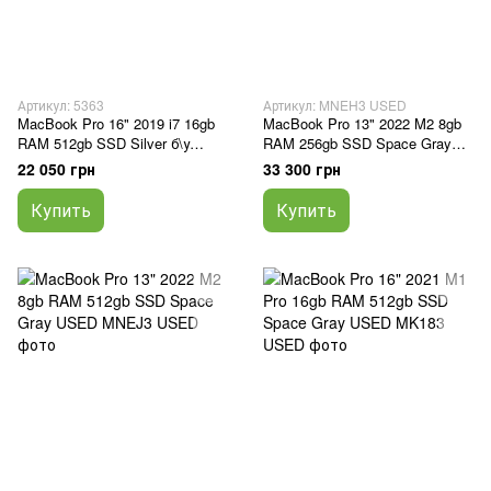
Артикул: 5363
Артикул: MNEH3 USED
MacBook Pro 16" 2019 i7 16gb
MacBook Pro 13" 2022 M2 8gb
RAM 512gb SSD Silver б\у
RAM 256gb SSD Space Gray
(4MD6P)
USED
22 050 грн
33 300 грн
Купить
Купить