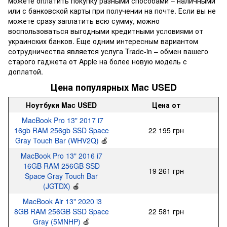
можете оплатить покупку разными способами – наличными
или с банковской карты при получении на почте. Если вы не
можете сразу заплатить всю сумму, можно
воспользоваться выгодными кредитными условиями от
украинских банков. Еще одним интересным вариантом
сотрудничества является услуга Trade-in – обмен вашего
старого гаджета от Apple на более новую модель с
доплатой.
Цена популярных Mac USED
Ноутбуки Mac USED
Цена от
MacBook Pro 13" 2017 i7
16gb RAM 256gb SSD Space
22 195 грн
Gray Touch Bar (WHV2Q)
🍏
MacBook Pro 13" 2016 i7
16GB RAM 256GB SSD
19 261 грн
Space Gray Touch Bar
(JGTDX)
🍎
MacBook Air 13" 2020 i3
8GB RAM 256GB SSD Space
22 581 грн
Gray (5MNHP)
🍏