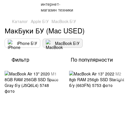
Каталог
Apple Б\У
MacBook Б\У
МакБуки БУ (Mac USED)
iPhone Б\У
MacBook Б\У
Фильтр
По популярности