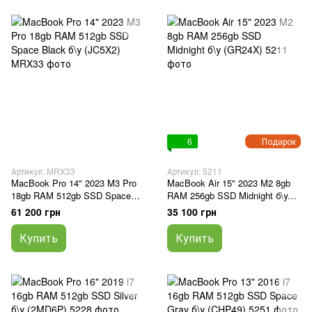
6
Подарок
Артикул: MRX33
Артикул: 5211
MacBook Pro 14" 2023 M3 Pro
MacBook Air 15" 2023 M2 8gb
18gb RAM 512gb SSD Space
RAM 256gb SSD Midnight б\у
Black б\у (JC5X2)
(GR24X)
61 200 грн
35 100 грн
Купить
Купить