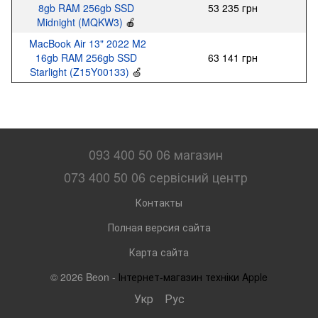
8gb RAM 256gb SSD
53 235 грн
Midnight (MQKW3)
🍎
MacBook Air 13" 2022 M2
16gb RAM 256gb SSD
63 141 грн
Starlight (Z15Y00133)
🍏
093 400 50 06 магазин
073 400 50 06 сервісний центр
Контакты
Полная версия сайта
Карта сайта
© 2026 Beon -
Інтернет-магазин техніки Apple
Укр
Рус