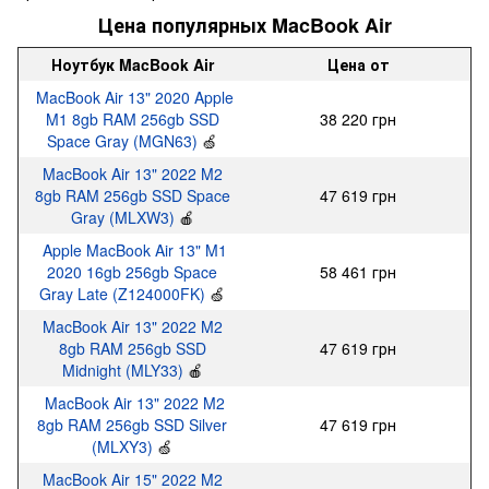
Цена популярных MacBook Air
Ноутбук MacBook Air
Цена от
MacBook Air 13" 2020 Apple
M1 8gb RAM 256gb SSD
38 220 грн
Space Gray (MGN63)
🍏
MacBook Air 13" 2022 M2
8gb RAM 256gb SSD Space
47 619 грн
Gray (MLXW3)
🍎
Apple MacBook Air 13" M1
2020 16gb 256gb Space
58 461 грн
Gray Late (Z124000FK)
🍏
MacBook Air 13" 2022 M2
8gb RAM 256gb SSD
47 619 грн
Midnight (MLY33)
🍎
MacBook Air 13" 2022 M2
8gb RAM 256gb SSD Silver
47 619 грн
(MLXY3)
🍏
MacBook Air 15" 2022 M2