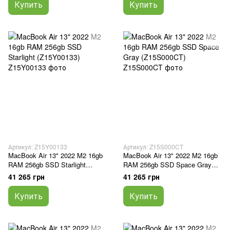
Купить
Купить
Артикул: Z15Y00133
Артикул: Z15S000CT
MacBook Air 13" 2022 M2 16gb
MacBook Air 13" 2022 M2 16gb
RAM 256gb SSD Starlight
RAM 256gb SSD Space Gray
(Z15Y00133)
(Z15S000CT)
41 265 грн
41 265 грн
Купить
Купить