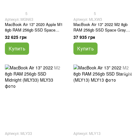
5
5
Артикул: MGN63
Артикул: MLXW3
MacBook Air 13" 2020 Apple M1
MacBook Air 13" 2022 M2 8gb
8gb RAM 256gb SSD Space
RAM 256gb SSD Space Gray
Gray (MGN63)
(MLXW3)
32 625 грн
37 935 грн
Купить
Купить
Артикул: MLY33
Артикул: MLY13