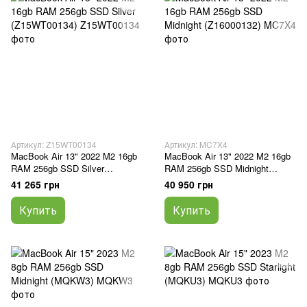
Артикул: Z15WT00134
Артикул: MC7X4
MacBook Air 13" 2022 M2 16gb
MacBook Air 13" 2022 M2 16gb
RAM 256gb SSD Silver
RAM 256gb SSD Midnight
(Z15WT00134)
(Z16000132)
41 265 грн
40 950 грн
Купить
Купить