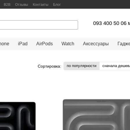
B2B
Отзывы
Контакты
Блог
арантийное обслуживание
093 400 50 06 
hone
iPad
AirPods
Watch
Аксессуары
Гадж
по популярности
сначала дешев
Сортировка: