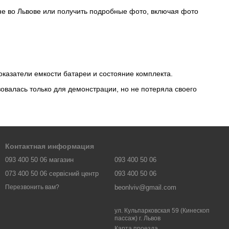
не во Львове или получить подробные фото, включая фото
оказатели емкости батареи и состояние комплекта.
овалась только для демонстрации, но не потеряла своего
Контактная информация
093 400 50 06 магазин
093 400 50 06
073 400 50 06 сервісний центр
093 400 50 06
beonlviv@gmail.com
Перезвонить вам?
ул. Кульпарковская 59 (Кинескоп
пассаж) г. Львов
Карта проезда