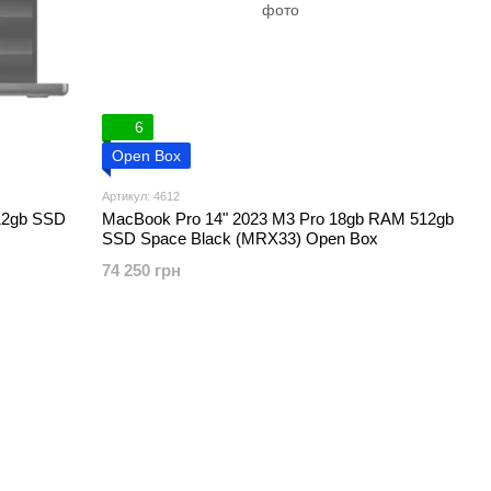
6
Open Box
Артикул: 4612
12gb SSD
MacBook Pro 14" 2023 M3 Pro 18gb RAM 512gb
SSD Space Black (MRX33) Open Box
74 250 грн