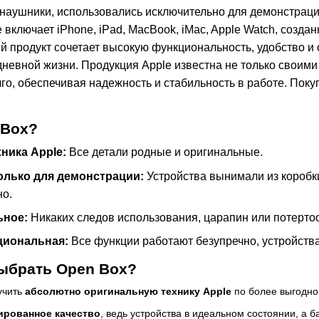
 наушники, использовались исключительно для демонстрац
e включает iPhone, iPad, MacBook, iMac, Apple Watch, соз
 продукт сочетает высокую функциональность, удобство и с
невной жизни. Продукция Apple известна не только своими
го, обеспечивая надежность и стабильность в работе. Покуп
 Box?
ника Apple:
Все детали родные и оригинальные.
олько для демонстрации:
Устройства вынимали из коробки
но.
ьное:
Никаких следов использования, царапин или потертос
циональная:
Все функции работают безупречно, устройства
ыбрать Open Box?
учить
абсолютно оригинальную технику Apple
по более выгодно
ированное качество
, ведь устройства в идеальном состоянии, а