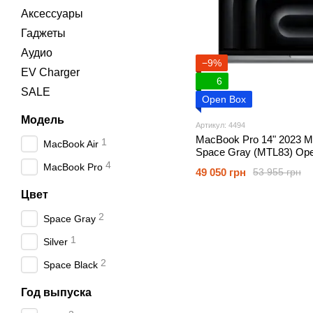
Аксессуары
Гаджеты
Аудио
−9%
EV Charger
6
SALE
Open Box
Модель
Артикул: 4494
MacBook Pro 14" 2023 
1
MacBook Air
Space Gray (MTL83) Op
4
MacBook Pro
49 050 грн
53 955 грн
Цвет
2
Space Gray
1
Silver
2
Space Black
Год выпуска