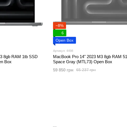
−8%
6
Open Box
Артикул: 4498
M3 8gb RAM 1tb SSD
MacBook Pro 14" 2023 M3 8gb RAM 5
en Box
Space Gray (MTL73) Open Box
59 850 грн
65 237 грн