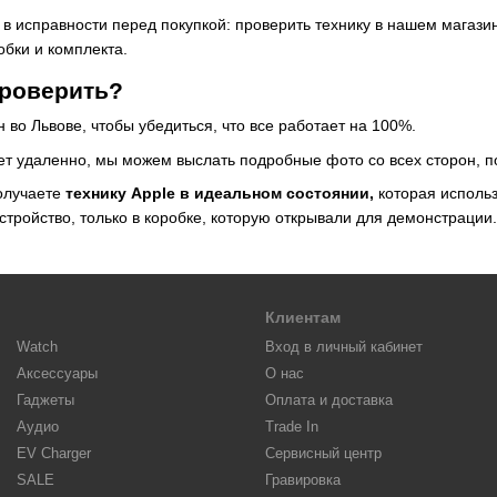
 в исправности перед покупкой: проверить технику в нашем магази
обки и комплекта.
проверить?
 во Львове, чтобы убедиться, что все работает на 100%.
ает удаленно, мы можем выслать подробные фото со всех сторон, п
олучаете
технику Apple в идеальном состоянии,
которая использ
устройство, только в коробке, которую открывали для демонстрации.
Клиентам
Watch
Вход в личный кабинет
Аксессуары
О нас
Гаджеты
Оплата и доставка
Аудио
Trade In
EV Charger
Сервисный центр
SALE
Гравировка