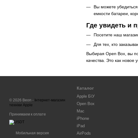
Вы можете убедиться
емкости батареи, кор
Где увидеть и 
Посетите наш магазин
Для тех, кто заказыв
Выбирая Open Box, вы п
качества. Это как новое 
Каталог
Apple Б\У
© 2026 Beon -
Інтернет-магазин
Open Box
техніки Apple
Mac
Принимаем к оплате
iPhone
iPad
Мобильная версия
AirPods