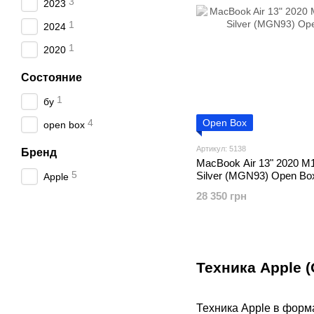
3
2023
1
2024
1
2020
Состояние
1
бу
4
Open Box
open box
Артикул: 5138
Бренд
MacBook Air 13" 2020 
5
Silver (MGN93) Open Bo
Apple
28 350 грн
Техника Apple 
Техника Apple в форма