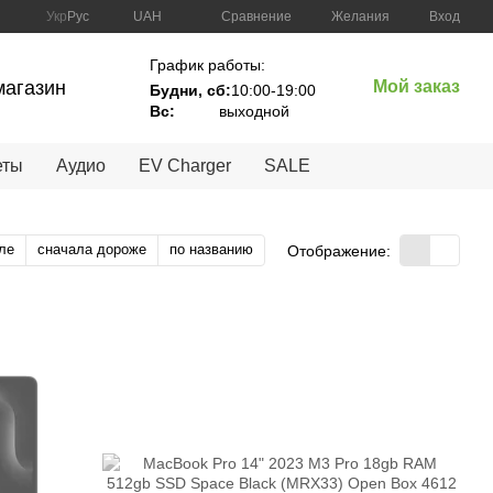
Сравнение
Укр
Рус
UAH
Желания
Вход
График работы:
магазин
Мой заказ
Будни, сб:
10:00-19:00
Вc:
выходной
еты
Аудио
EV Charger
SALE
ле
сначала дороже
по названию
Отображение: