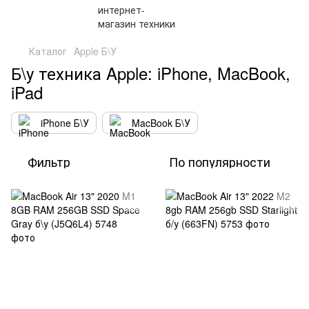
Каталог
Apple Б\У
Б\у техника Apple: iPhone, MacBook,
iPad
iPhone Б\У
MacBook Б\У
Фильтр
По популярности