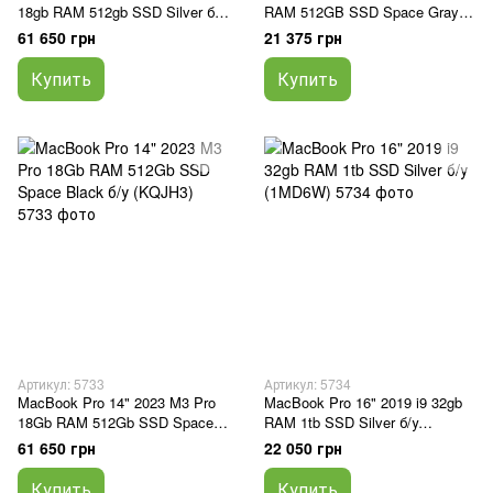
18gb RAM 512gb SSD Silver б/у
RAM 512GB SSD Space Gray б/
(5JQKP)
у (5Q05F)
61 650 грн
21 375 грн
Купить
Купить
Артикул: 5733
Артикул: 5734
MacBook Pro 14" 2023 M3 Pro
MacBook Pro 16" 2019 i9 32gb
18Gb RAM 512Gb SSD Space
RAM 1tb SSD Silver б/у
Black б/у (KQJH3)
(1MD6W)
61 650 грн
22 050 грн
Купить
Купить