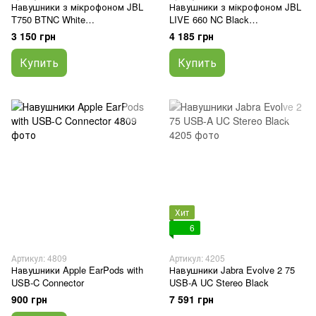
Навушники з мікрофоном JBL
Навушники з мікрофоном JBL
T750 BTNC White
LIVE 660 NC Black
(JBLT750BTNCWHT)
(JBLLIVE660NCBLK)
3 150 грн
4 185 грн
Купить
Купить
Хит
6
Артикул: 4809
Артикул: 4205
Навушники Apple EarPods with
Навушники Jabra Evolve 2 75
USB-C Connector
USB-A UC Stereo Black
900 грн
7 591 грн