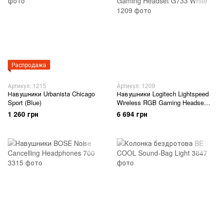
Распродажа
Артикул: 1215
Артикул: 1209
Навушники Urbanista Chicago
Навушники Logitech Lightspeed
Sport (Blue)
Wireless RGB Gaming Headset
G733 White
1 260 грн
6 694 грн