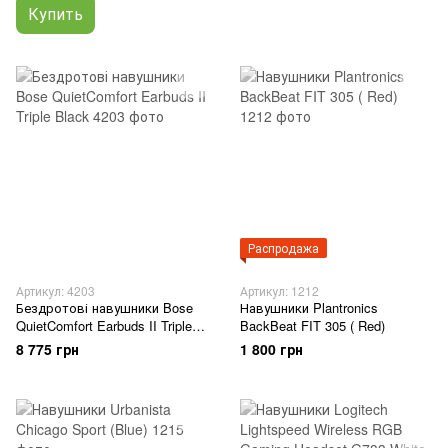
Купить
Распродажа
Артикул: 4203
Артикул: 1212
Бездротові навушники Bose
Навушники Plantronics
QuietComfort Earbuds II Triple
BackBeat FIT 305 ( Red)
Black
8 775 грн
1 800 грн