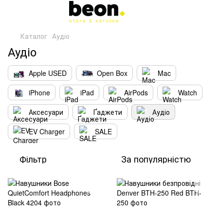
Каталог
Аудіо
Аудіо
Apple USED
Open Box
Mac
iPhone
iPad
AirPods
Watch
Аксесуари
Ґаджети
Аудіо
EV Charger
SALE
Фільтр
За популярністю