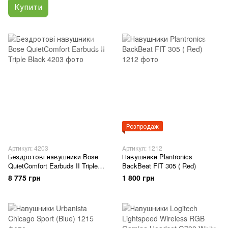
Купити
Розпродаж
Артикул: 4203
Артикул: 1212
Бездротові навушники Bose
Навушники Plantronics
QuietComfort Earbuds II Triple
BackBeat FIT 305 ( Red)
Black
8 775 грн
1 800 грн