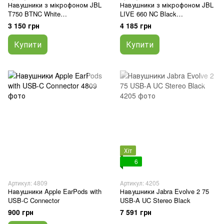
Навушники з мікрофоном JBL
Навушники з мікрофоном JBL
T750 BTNC White
LIVE 660 NC Black
(JBLT750BTNCWHT)
(JBLLIVE660NCBLK)
3 150 грн
4 185 грн
Купити
Купити
Хіт
6
Артикул: 4809
Артикул: 4205
Навушники Apple EarPods with
Навушники Jabra Evolve 2 75
USB-C Connector
USB-A UC Stereo Black
900 грн
7 591 грн