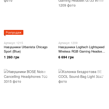
Розпродаж
Артикул: 1215
Артикул: 1209
Навушники Urbanista Chicago
Навушники Logitech Lightspeed
Sport (Blue)
Wireless RGB Gaming Headset
G733 White
1 260 грн
6 694 грн