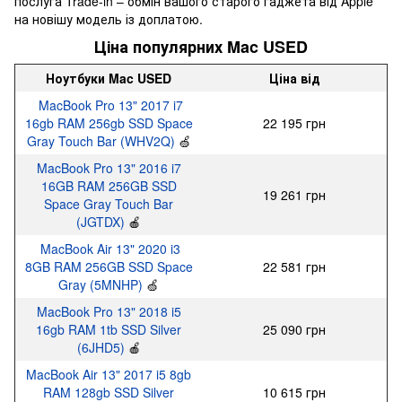
послуга Trade-in – обмін вашого старого гаджета від Apple
на новішу модель із доплатою.
Ціна популярних Mac USED
Ноутбуки Mac USED
Ціна від
MacBook Pro 13" 2017 i7
16gb RAM 256gb SSD Space
22 195 грн
Gray Touch Bar (WHV2Q)
🍏
MacBook Pro 13" 2016 i7
16GB RAM 256GB SSD
19 261 грн
Space Gray Touch Bar
(JGTDX)
🍎
MacBook Air 13" 2020 i3
8GB RAM 256GB SSD Space
22 581 грн
Gray (5MNHP)
🍏
MacBook Pro 13" 2018 i5
16gb RAM 1tb SSD Silver
25 090 грн
(6JHD5)
🍎
MacBook Air 13" 2017 i5 8gb
RAM 128gb SSD Silver
10 615 грн