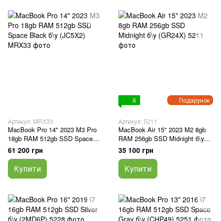
6
Подарунок
Артикул: MRX33
Артикул: 5211
MacBook Pro 14" 2023 M3 Pro
MacBook Air 15" 2023 M2 8gb
18gb RAM 512gb SSD Space
RAM 256gb SSD Midnight б\у
Black б\у (JC5X2)
(GR24X)
61 200 грн
35 100 грн
Купити
Купити