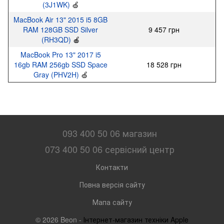
(3J1WK)
🍏
MacBook Air 13" 2015 i5 8GB
RAM 128GB SSD Silver
9 457 грн
(RH3QD)
🍎
MacBook Pro 13" 2017 i5
16gb RAM 256gb SSD Space
18 528 грн
Gray (PHV2H)
🍏
093 400 50 06 магазин
073 400 50 06 сервісний центр
Контакти
Повна версія сайту
Мапа сайту
© 2026 Beon -
Інтернет-магазин техніки Apple