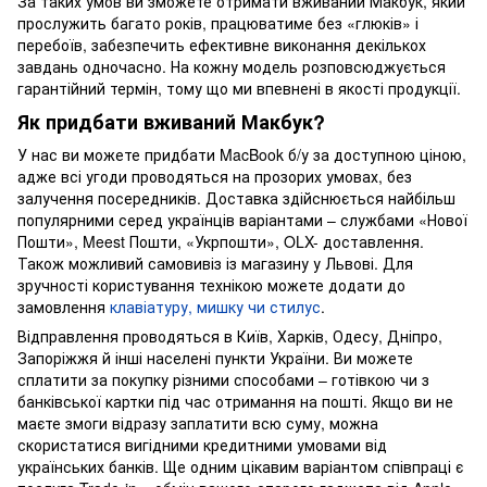
За таких умов ви зможете отримати вживаний Макбук, який
прослужить багато років, працюватиме без «глюків» і
перебоїв, забезпечить ефективне виконання декількох
завдань одночасно. На кожну модель розповсюджується
гарантійний термін, тому що ми впевнені в якості продукції.
Як придбати вживаний Макбук?
У нас ви можете придбати MacBook б/у за доступною ціною,
адже всі угоди проводяться на прозорих умовах, без
залучення посередників. Доставка здійснюється найбільш
популярними серед українців варіантами – службами «Нової
Пошти», Meest Пошти, «Укрпошти», OLX- доставлення.
Також можливий самовивіз із магазину у Львові. Для
зручності користування технікою можете додати до
замовлення
клавіатуру, мишку чи стилус
.
Відправлення проводяться в Київ, Харків, Одесу, Дніпро,
Запоріжжя й інші населені пункти України. Ви можете
сплатити за покупку різними способами – готівкою чи з
банківської картки під час отримання на пошті. Якщо ви не
маєте змоги відразу заплатити всю суму, можна
скористатися вигідними кредитними умовами від
українських банків. Ще одним цікавим варіантом співпраці є