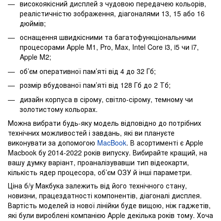
високоякісний дисплей з чудовою передачею кольорів,
реалістичністю зображення, діагоналями 13, 15 або 16
дюймів;
оснащення швидкісними та багатофункціональними
процесорами Apple M1, Pro, Max, Intel Core i3, i5 чи i7,
Apple M2;
об’єм оперативної пам’яті від 4 до 32 Гб;
розмір вбудованої пам’яті від 128 Гб до 2 Тб;
дизайн корпуса в сірому, світло-сірому, темному чи
золотистому кольорах.
Можна вибрати будь-яку модель відповідно до потрібних
технічних можливостей і завдань, які ви плануєте
виконувати за допомогою
MacBook
. В асортименті є Apple
Macbook бу 2014-2022 років випуску. Вибирайте кращий, на
вашу думку варіант, проаналізувавши тип відеокарти,
кількість ядер процесора, об’єм ОЗУ й інші параметри.
Ціна б/у Макбука залежить від його технічного стану,
новизни, працездатності компонентів, діагоналі дисплея.
Вартість моделей із нової лінійки буде вищою, ніж гаджетів,
які були вироблені компанією Apple декілька років тому. Хоча