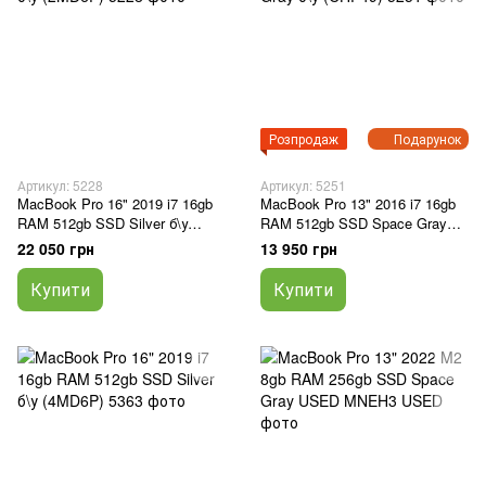
Розпродаж
Подарунок
Артикул: 5228
Артикул: 5251
MacBook Pro 16" 2019 i7 16gb
MacBook Pro 13" 2016 i7 16gb
RAM 512gb SSD Silver б\у
RAM 512gb SSD Space Gray
(2MD6P)
б\у (CHP49)
22 050 грн
13 950 грн
Купити
Купити