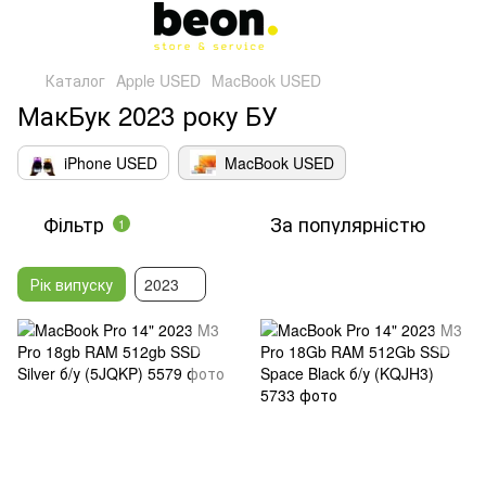
Каталог
Apple USED
MacBook USED
МакБук 2023 року БУ
iPhone USED
MacBook USED
Фільтр
За популярністю
1
Рік випуску
2023