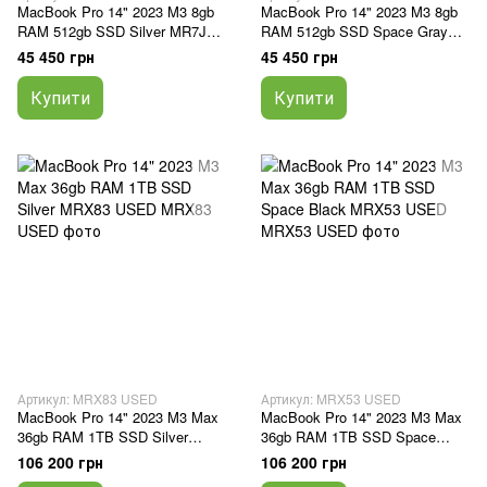
MacBook Pro 14" 2023 M3 8gb
MacBook Pro 14" 2023 M3 8gb
RAM 512gb SSD Silver MR7J3
RAM 512gb SSD Space Gray
USED
MTL73 USED
45 450 грн
45 450 грн
Купити
Купити
Артикул: MRX83 USED
Артикул: MRX53 USED
MacBook Pro 14" 2023 M3 Max
MacBook Pro 14" 2023 M3 Max
36gb RAM 1TB SSD Silver
36gb RAM 1TB SSD Space
MRX83 USED
Black MRX53 USED
106 200 грн
106 200 грн