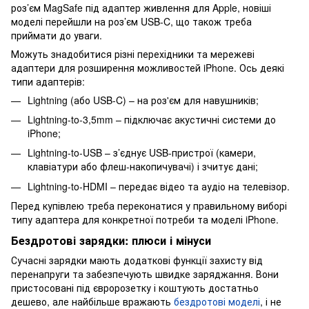
роз’єм MagSafe під адаптер живлення для Apple, новіші
моделі перейшли на роз’єм USB-C, що також треба
приймати до уваги.
Можуть знадобитися різні перехідники та мережеві
адаптери для розширення можливостей iPhone. Ось деякі
типи адаптерів:
Lightning (або USB-C) – на роз'єм для навушників;
Lightning-to-3,5mm – підключає акустичні системи до
iPhone;
Lightning-to-USB – з’єднує USB-пристрої (камери,
клавіатури або флеш-накопичувачі) і зчитує дані;
Lightning-to-HDMI – передає відео та аудіо на телевізор.
Перед купівлею треба переконатися у правильному виборі
типу адаптера для конкретної потреби та моделі iPhone.
Бездротові зарядки: плюси і мінуси
Сучасні зарядки мають додаткові функції захисту від
перенапруги та забезпечують швидке заряджання. Вони
пристосовані під євророзетку і коштують достатньо
дешево, але найбільше вражають
бездротові моделі
, і не