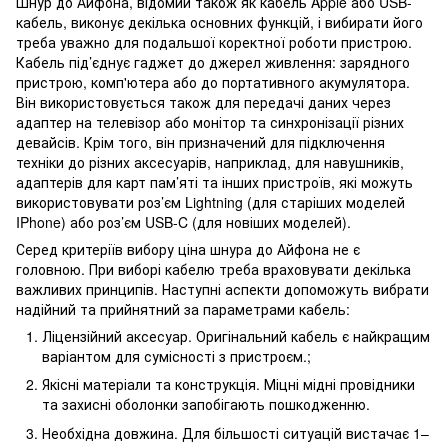
Шнур до Айфона, відомий також як кабель Apple або USB-
кабель, виконує декілька основних функцій, і вибирати його
треба уважно для подальшої коректної роботи пристрою.
Кабель під’єднує гаджет до джерел живлення: зарядного
пристрою, комп'ютера або до портативного акумулятора.
Він використовується також для передачі даних через
адаптер на телевізор або монітор та синхронізації різних
девайсів. Крім того, він призначений для підключення
техніки до різних аксесуарів, наприклад, для навушників,
адаптерів для карт пам’яті та інших пристроїв, які можуть
використовувати роз’єм Lightning (для старіших моделей
IPhone) або роз’єм USB-C (для новіших моделей).
Серед критеріїв вибору ціна шнура до Айфона не є
головною. При виборі кабелю треба враховувати декілька
важливих принципів. Наступні аспекти допоможуть вибрати
надійний та прийнятний за параметрами кабель:
Ліцензійний аксесуар. Оригінальний кабель є найкращим
варіантом для сумісності з пристроєм.;
Якісні матеріали та конструкція. Міцні мідні провідники
та захисні оболонки запобігають пошкодженню.
Необхідна довжина. Для більшості ситуацій вистачає 1–