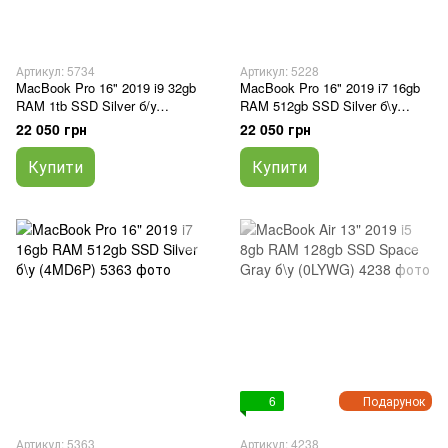
Артикул: 5734
Артикул: 5228
MacBook Pro 16" 2019 i9 32gb
MacBook Pro 16" 2019 i7 16gb
RAM 1tb SSD Silver б/у
RAM 512gb SSD Silver б\у
(1MD6W)
(2MD6P)
22 050 грн
22 050 грн
Купити
Купити
6
Подарунок
Артикул: 5363
Артикул: 4238