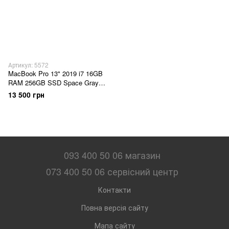
Артикул: 5572
MacBook Pro 13" 2019 i7 16GB
RAM 256GB SSD Space Gray б/
у (RLVDL)
13 500 грн
093 400 50 06 магазин
073 400 50 06 сервісний центр
Контакти
Повна версія сайту
Мапа сайту