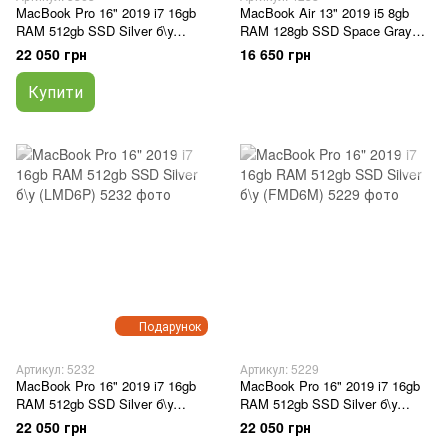
MacBook Pro 16" 2019 i7 16gb
MacBook Air 13" 2019 i5 8gb
RAM 512gb SSD Silver б\у
RAM 128gb SSD Space Gray
(4MD6P)
б\у (0LYWG)
22 050 грн
16 650 грн
Купити
Подарунок
Артикул: 5232
Артикул: 5229
MacBook Pro 16" 2019 i7 16gb
MacBook Pro 16" 2019 i7 16gb
RAM 512gb SSD Silver б\у
RAM 512gb SSD Silver б\у
(LMD6P)
(FMD6M)
22 050 грн
22 050 грн