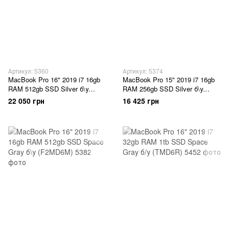
Артикул: 5360
Артикул: 5374
MacBook Pro 16" 2019 i7 16gb
MacBook Pro 15" 2019 i7 16gb
RAM 512gb SSD Silver б\у
RAM 256gb SSD Silver б\у
(0MD6P)
(HLVCH)
22 050 грн
16 425 грн