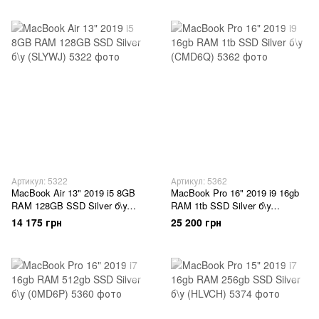
Артикул: 5322
Артикул: 5362
MacBook Air 13" 2019 i5 8GB
MacBook Pro 16" 2019 i9 16gb
RAM 128GB SSD Silver б\у
RAM 1tb SSD Silver б\у
(SLYWJ)
(CMD6Q)
14 175 грн
25 200 грн