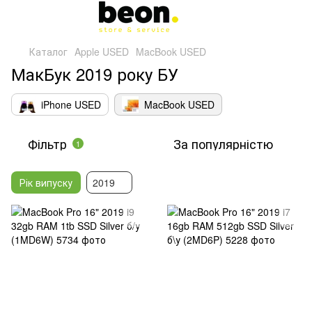
Каталог
Apple USED
MacBook USED
МакБук 2019 року БУ
iPhone USED
MacBook USED
Фільтр
За популярністю
1
Рік випуску
2019