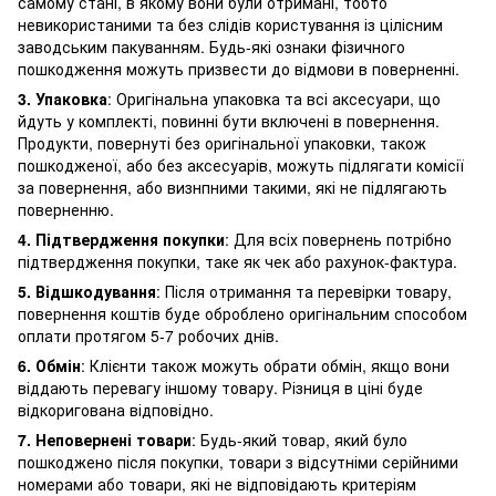
самому стані, в якому вони були отримані, тобто
невикористаними та без слідів користування із цілісним
заводським пакуванням. Будь-які ознаки фізичного
пошкодження можуть призвести до відмови в поверненні.
3. Упаковка
: Оригінальна упаковка та всі аксесуари, що
йдуть у комплекті, повинні бути включені в повернення.
Продукти, повернуті без оригінальної упаковки, також
пошкодженої, або без аксесуарів, можуть підлягати комісії
за повернення, або визнпними такими, які не підлягають
поверненню.
4. Підтвердження покупки
: Для всіх повернень потрібно
підтвердження покупки, таке як чек або рахунок-фактура.
5. Відшкодування
: Після отримання та перевірки товару,
повернення коштів буде оброблено оригінальним способом
оплати протягом 5-7 робочих днів.
6. Обмін
: Клієнти також можуть обрати обмін, якщо вони
віддають перевагу іншому товару. Різниця в ціні буде
відкоригована відповідно.
7. Неповернені товари
: Будь-який товар, який було
пошкоджено після покупки, товари з відсутніми серійними
номерами або товари, які не відповідають критеріям