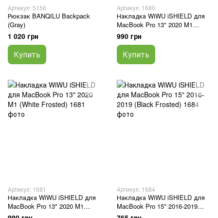
Артикул: 5156
Артикул: 1680
Рюкзак BANQILU Backpack
Накладка WiWU iSHIELD для
(Gray)
MacBook Pro 13" 2020 M1
(Black)
1 020 грн
990 грн
Купить
Купить
Артикул: 1681
Артикул: 1684
Накладка WiWU iSHIELD для
Накладка WiWU iSHIELD для
MacBook Pro 13" 2020 M1
MacBook Pro 15" 2016-2019
(White Frosted)
(Black Frosted)
990 грн
765 грн