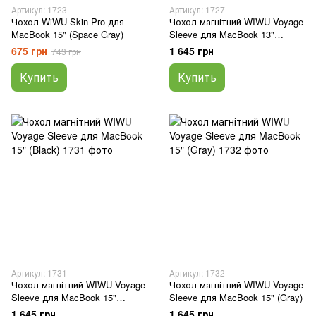
Артикул: 1723
Артикул: 1727
Чохол WiWU Skin Pro для
Чохол магнітний WIWU Voyage
MacBook 15" (Space Gray)
Sleeve для MacBook 13"
(Black)
675 грн
1 645 грн
743 грн
Купить
Купить
Артикул: 1731
Артикул: 1732
Чохол магнітний WIWU Voyage
Чохол магнітний WIWU Voyage
Sleeve для MacBook 15"
Sleeve для MacBook 15" (Gray)
(Black)
1 645 грн
1 645 грн