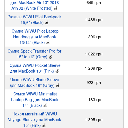
для MacBook Air 13" 2018
649 грн
A1932 (White Frosted)
🍏
Рюкзак WiWU Pilot Backpack
1 488 грн
15,6" (Black)
🍎
Сумка WIWU Pilot Laptop
Handbag для MacBook
1 396 грн
13/14" (Black)
🍏
Сумка Speck Transfer Pro for
1 022 грн
15" to 16" (Grey)
🍎
Сумка WiWU Pocket Sleeve
1 209 грн
для MacBook 13" (Pink)
🍏
Чохол WIWU Blade Sleeve
923 грн
для MacBook 16" (Gray)
🍎
Сумка WIWU Minimalist
Laptop Bag для MacBook
1 183 грн
14" (Black)
🍏
Чохол магнітний WIWU
Voyage Sleeve для MacBook
1 395 грн
15" (Pink)
🍎