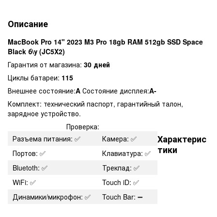
Описание
MacBook Pro 14" 2023 M3 Pro 18gb RAM 512gb SSD Space
Black б\у (JC5X2)
Гарантия от магазина:
30 дней
Циклы батареи:
115
Внешнее состояние:
A
Состояние дисплея:
A-
Комплект: технический паспорт, гарантийный талон,
зарядное устройство.
Проверка:
Характерис
Разъема питания: ✅
Камера: ✅
тики
Портов: ✅
Клавиатура: ✅
Bluetoth: ✅
Трекпад: ✅
WiFi: ✅
Touch iD: ✅
Динамики/микрофон: ✅
Touch Bar: ➖