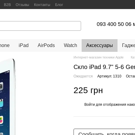
B2B
Отзывы
Контакты
Блог
арантийное обслуживание
093 400 50 06 
hone
iPad
AirPods
Watch
Аксессуары
Гадж
Интернет-магазин техники Apple
Ка
Скло iPad 9.7" 5-6 G
Ожидается
Артикул: 1310
Оста
225 грн
Войти
для отображения нако
%
Сообщить, когда появ