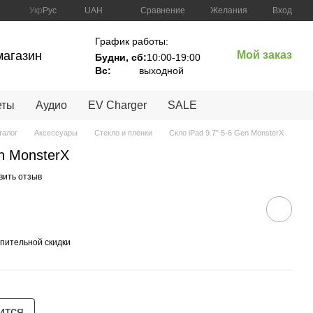
Сравнение
Укр
Рус
UAH
Желания
Вход
График работы:
магазин
Мой заказ
Будни, сб:
10:00-19:00
Вc:
выходной
еты
Аудио
EV Charger
SALE
талог
Аксессуары
Стекло и пленки
Скло iPad 9.7" 5-6 Gen MonsterX
en MonsterX
вить отзыв
пительной скидки
ится