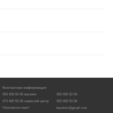
Контактная информация
093 400 50 06 магазин
093 400 50 06
073 400 50 06 сервісний центр
093 400 50 06
beonlviv@gmail.com
Перезвонить вам?