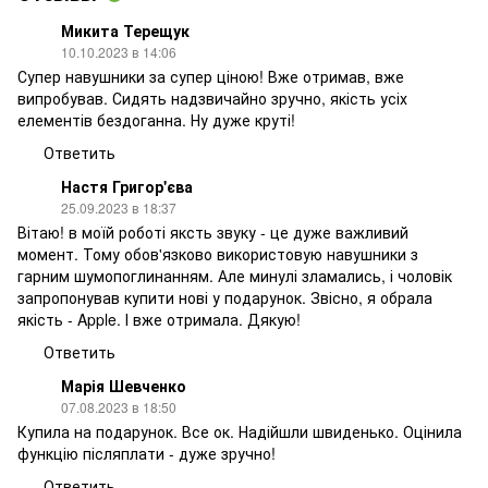
Микита Терещук
10.10.2023 в 14:06
Супер навушники за супер ціною! Вже отримав, вже
випробував. Сидять надзвичайно зручно, якість усіх
елементів бездоганна. Ну дуже круті!
Ответить
Настя Григор'єва
25.09.2023 в 18:37
Вітаю! в моїй роботі яксть звуку - це дуже важливий
момент. Тому обов'язково використовую навушники з
гарним шумопоглинанням. Але минулі зламались, і чоловік
запропонував купити нові у подарунок. Звісно, я обрала
якість - Apple. І вже отримала. Дякую!
Ответить
Марія Шевченко
07.08.2023 в 18:50
Купила на подарунок. Все ок. Надійшли швиденько. Оцінила
функцію післяплати - дуже зручно!
Ответить