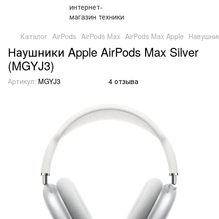
Каталог
AirPods
AirPods Max
AirPods Max Apple
Навушник
Наушники Apple AirPods Max Silver
(MGYJ3)
Артикул:
MGYJ3
4 отзыва