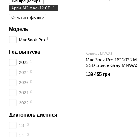
Тип процессора:
Apple M2 Max (12 CPU)
Очистить фильтр
Модель
1
MacBook Pro
Год выпуска
Артикул: MNWA3
MacBook Pro 16" 2023 
1
2023
SSD Space Gray MNWA
0
2024
139 455 грн
0
2026
0
2021
0
2022
Диагональ дисплея
0
13"
0
14"