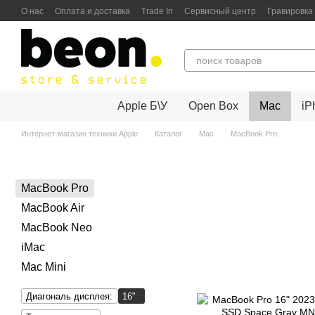
Перейти к основному контенту
О нас
Оплата и доставка
Trade In
Сервисный центр
Гравировка
Пользовательское соглашение
Политика конфиденциальности
Г
Apple Б\У
Open Box
Mac
iP
Интернет-магазин техники Apple
Каталог
Mac
MacBook Pro
MacBook Pro
MacBook Air
MacBook Neo
iMac
Mac Mini
Диагональ дисплея:
16"