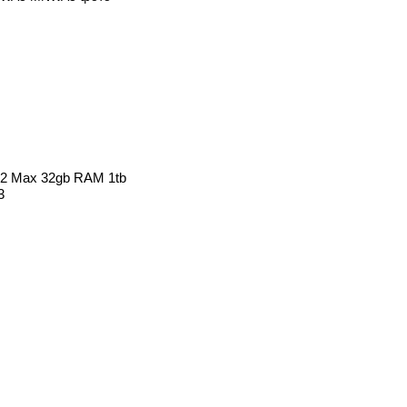
M2 Max 32gb RAM 1tb
3