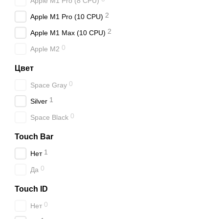
Apple M1 Pro (8 CPU)
2
Apple M1 Pro (10 CPU)
2
Apple M1 Max (10 CPU)
0
Apple M2
Цвет
0
Space Gray
1
Silver
0
Space Black
Touch Bar
1
Нет
0
Да
Touch ID
0
Нет