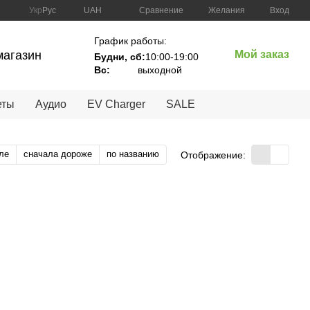
Сравнение
Укр
Рус
UAH
Желания
Вход
График работы:
магазин
Мой заказ
Будни, сб:
10:00-19:00
Вc:
выходной
еты
Аудио
EV Charger
SALE
ле
сначала дороже
по названию
Отображение: