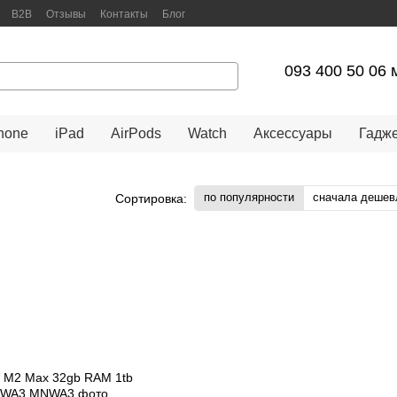
B2B
Отзывы
Контакты
Блог
арантийное обслуживание
093 400 50 06 
hone
iPad
AirPods
Watch
Аксессуары
Гадж
по популярности
сначала дешев
Сортировка: