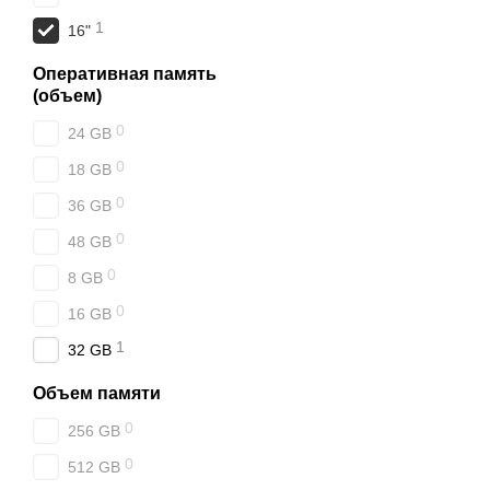
1
16"
Оперативная память
(объем)
0
24 GB
0
18 GB
0
36 GB
0
48 GB
0
8 GB
0
16 GB
1
32 GB
Объем памяти
0
256 GB
0
512 GB