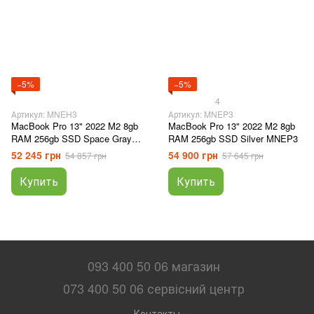
−5%
−5%
4
Артикул: MNEH3
Артикул: MNEP3
MacBook Pro 13" 2022 M2 8gb
MacBook Pro 13" 2022 M2 8gb
RAM 256gb SSD Space Gray
RAM 256gb SSD Silver MNEP3
MNEH3
52 245 грн
54 900 грн
54 857 грн
57 645 грн
Купить
Купить
093 400 50 06 магазин
073 400 50 06 сервісний центр
Контакты