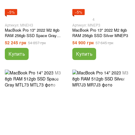
−5%
−5%
4
Артикул: MNEH3
Артикул: MNEP3
MacBook Pro 13" 2022 M2 8gb
MacBook Pro 13" 2022 M2 8gb
RAM 256gb SSD Space Gray
RAM 256gb SSD Silver MNEP3
MNEH3
52 245 грн
54 900 грн
54 857 грн
57 645 грн
Купить
Купить