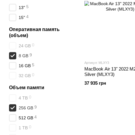
5
13"
4
15"
Оперативная память
(объем)
0
24 GB
9
8 GB
Артикул: MLXY3
5
16 GB
MacBook Air 13" 2022 
Silver (MLXY3)
0
32 GB
37 935 грн
Объем памяти
0
4 TB
9
256 GB
4
512 GB
0
1 TB