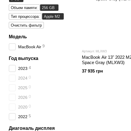
Объем памяти:
256 GB
Тип процессора:
Apple M2
Очистить фильтр
Модель
9
MacBook Air
Артикул: MLXW3
MacBook Air 13" 2022 
Год выпуска
Space Gray (MLXW3)
4
2023
37 935 грн
0
2024
0
2025
0
2026
0
2020
5
2022
Диагональ дисплея