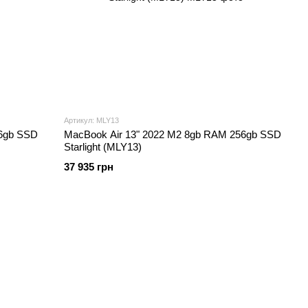
Артикул: MLY13
56gb SSD
MacBook Air 13" 2022 M2 8gb RAM 256gb SSD
Starlight (MLY13)
37 935 грн