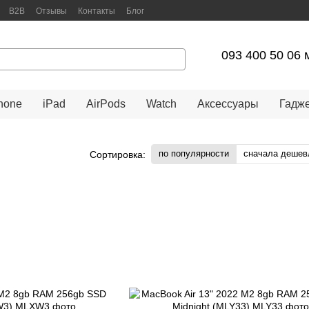
B2B
Отзывы
Контакты
Блог
арантийное обслуживание
093 400 50 06 
hone
iPad
AirPods
Watch
Аксессуары
Гадж
по популярности
сначала дешев
Сортировка: