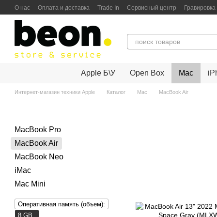
Перейти к основному контенту
О нас
Оплата и доставка
Trade In
Сервисный центр
Гравировка
Пользовательское соглашение
Политика конфиденциальности
Г
Apple Б\У
Open Box
Mac
iP
Интернет-магазин техники Apple
Каталог
Mac
MacBook Air
MacBook Pro
MacBook Air
MacBook Neo
iMac
Mac Mini
Оперативная память (объем):
8 GB