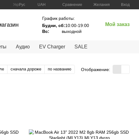
Сравнение
Укр
Рус
UAH
Желания
Вход
График работы:
магазин
Мой заказ
Будни, сб:
10:00-19:00
Вc:
выходной
еты
Аудио
EV Charger
SALE
ле
сначала дороже
по названию
Отображение: