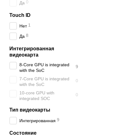
0
Да
Touch ID
1
Нет
8
Да
Интегрированная
видеокарта
8-Core GPU is integrated
9
with the SoC
7-Core GPU is integrated
0
with the SoC
10-core GPU with
0
integrated SOC
Тип видеокарты
9
Интегрированная
Состояние