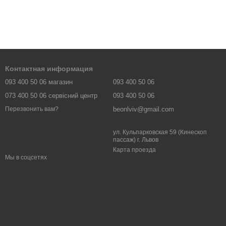
Контактная информация
093 400 50 06 магазин
093 400 50 06
073 400 50 06 сервісний центр
093 400 50 06
beonlviv@gmail.com
Перезвонить вам?
ул. Кульпарковская 59 (Кинескоп
пассаж) г. Львов
Карта проезда
Мы в соцсетях