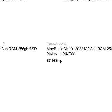
5
Артикул: MLY33
M2 8gb RAM 256gb SSD
MacBook Air 13" 2022 M2 8gb RAM 2
Midnight (MLY33)
37 935 грн