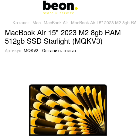
Каталог
Mac
MacBook Air
MacBook Air 15" 2023 M2 8gb R
MacBook Air 15" 2023 M2 8gb RAM
512gb SSD Starlight (MQKV3)
Артикул:
MQKV3
Оставить отзыв