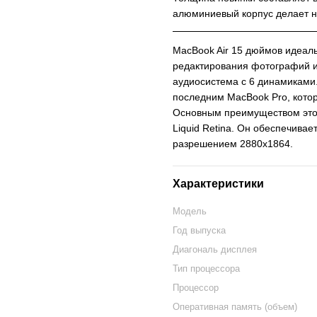
алюминиевый корпус делает 
MacBook Air 15 дюймов идеаль
редактирования фотографий и
аудиосистема с 6 динамиками. 
последним MacBook Pro, кото
Основным преимуществом этог
Liquid Retina. Он обеспечива
разрешением 2880x1864.
Характеристики
Модель
Год выпуска
Диагональ дисплея
Тип процессора
Процессор
Оперативная память (объем)