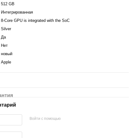
512 GB
Интегрированная
8-Core GPU is integrated with the SoC
Silver
Да
Нет
новый
Apple
антия
нтарий
Войти с помощью