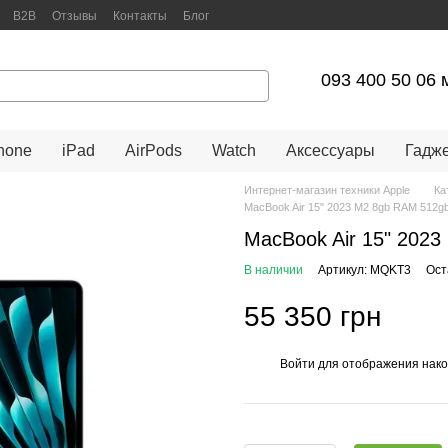
B2B
Отзывы
Контакты
Блог
арантийное обслуживание
093 400 50 06 
hone
iPad
AirPods
Watch
Аксессуары
Гадж
Интернет-магазин техники Apple
Ка
MacBook Air 15" 2023 M2 8gb RAM 512g
MacBook Air 15" 2023
В наличии
Артикул: MQKT3
Ост
55 350 грн
Войти
для отображения нако
%