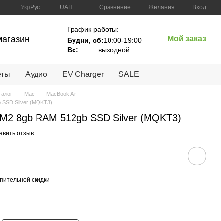
Сравнение
Укр
Рус
UAH
Желания
Вход
График работы:
магазин
Мой заказ
Будни, сб:
10:00-19:00
Вc:
выходной
еты
Аудио
EV Charger
SALE
талог
Mac
MacBook Air
b SSD Silver (MQKT3)
 M2 8gb RAM 512gb SSD Silver (MQKT3)
авить отзыв
пительной скидки