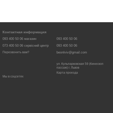
Контактная информация
093 400 50 06 магазин
093 400 50 06
073 400 50 06 сервісний центр
093 400 50 06
beonlviv@gmail.com
Перезвонить вам?
ул. Кульпарковская 59 (Кинескоп
пассаж) г. Львов
Карта проезда
Мы в соцсетях