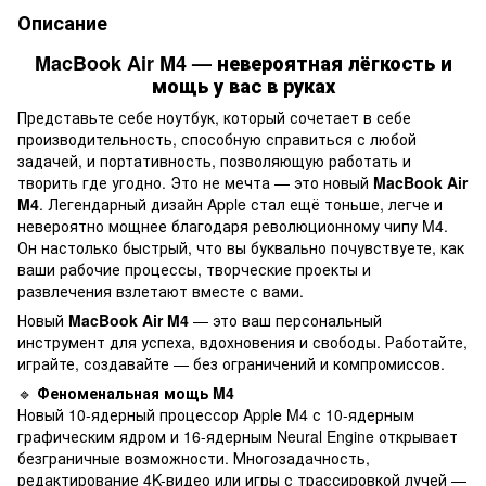
Описание
MacBook Air M4 — невероятная лёгкость и
мощь у вас в руках
Представьте себе ноутбук, который сочетает в себе
производительность, способную справиться с любой
задачей, и портативность, позволяющую работать и
творить где угодно. Это не мечта — это новый
MacBook Air
M4
. Легендарный дизайн Apple стал ещё тоньше, легче и
невероятно мощнее благодаря революционному чипу M4.
Он настолько быстрый, что вы буквально почувствуете, как
ваши рабочие процессы, творческие проекты и
развлечения взлетают вместе с вами.
Новый
MacBook Air M4
— это ваш персональный
инструмент для успеха, вдохновения и свободы. Работайте,
играйте, создавайте — без ограничений и компромиссов.
🔹
Феноменальная мощь M4
Новый 10-ядерный процессор Apple M4 с 10-ядерным
графическим ядром и 16-ядерным Neural Engine открывает
безграничные возможности. Многозадачность,
редактирование 4K-видео или игры с трассировкой лучей —