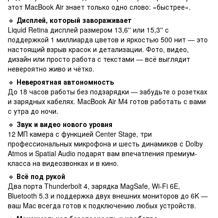
этот MacBook Air знает только одно слово: «быстрее».
🔹
Дисплей, который завораживает
Liquid Retina дисплей размером 13,6'' или 15,3'' с
поддержкой 1 миллиарда цветов и яркостью 500 нит — это
настоящий взрыв красок и детализации. Фото, видео,
дизайн или просто работа с текстами — всё выглядит
невероятно живо и чётко.
🔹
Невероятная автономность
До 18 часов работы без подзарядки — забудьте о розетках
и зарядных кабелях. MacBook Air M4 готов работать с вами
с утра до ночи.
🔹
Звук и видео нового уровня
12 МП камера с функцией Center Stage, три
профессиональных микрофона и шесть динамиков с Dolby
Atmos и Spatial Audio подарят вам впечатления премиум-
класса на видеозвонках и в кино.
🔹
Всё под рукой
Два порта Thunderbolt 4, зарядка MagSafe, Wi-Fi 6E,
Bluetooth 5.3 и поддержка двух внешних мониторов до 6K —
ваш Mac всегда готов к подключению любых устройств.