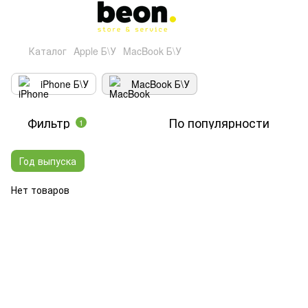
Каталог
Apple Б\У
MacBook Б\У
iPhone Б\У
MacBook Б\У
Фильтр
По популярности
1
Год выпуска
Нет товаров