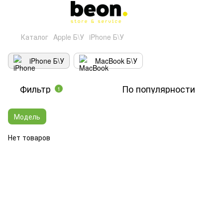
Каталог
Apple Б\У
iPhone Б\У
iPhone Б\У
MacBook Б\У
Фильтр
По популярности
1
Модель
Нет товаров