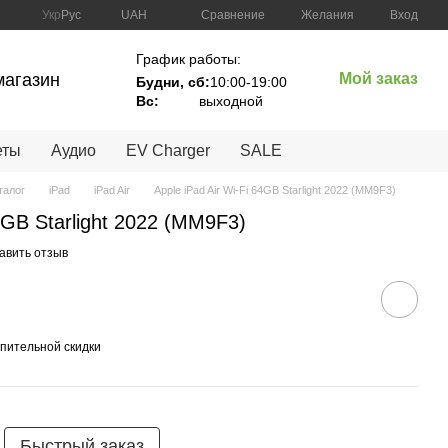
Сравнение
Укр
Рус
UAH
Желания
Вход
График работы:
магазин
Мой заказ
Будни, сб:
10:00-19:00
Вc:
выходной
еты
Аудио
EV Charger
SALE
талог
iPad
iPad Air
Apple iPad Air Wi-Fi 64GB Starlight 2022 (MM9F3)
64GB Starlight 2022 (MM9F3)
авить отзыв
пительной скидки
Быстрый заказ