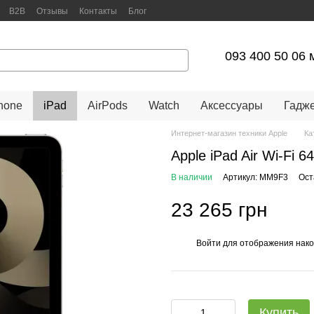
B2B
Отзывы
Контакты
Блог
арантийное обслуживание
093 400 50 06 
hone
iPad
AirPods
Watch
Аксессуары
Гадж
Интернет-магазин техники Apple
Ка
Apple iPad Air Wi-Fi 
В наличии
Артикул: MM9F3
Ост
23 265 грн
Войти
для отображения нако
%
Купить