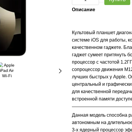
Описание
Культовый планшет диагон
системе iOS для работы, к
качественном гаджете. Бла
гаджет сумеет притянуть б
процессор с частотой 1.2ГГ
сопроцессор движения М12
лучших быстрых у Apple. О
центральный и графически
для качественной передач
встроенной памяти доступе
Данная модель способна раб
автономным на длительное 
3-х ядерный процессор эфф