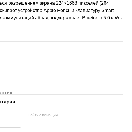
ься разрешением экрана 224×1668 пикселей (264
рживает устройства Apple Pencil и клавиатуру Smart
 коммуникаций айпад поддерживает Bluetooth 5.0 и Wi-
антия
нтарий
Войти с помощью