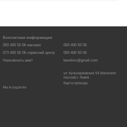
Контактная информация
093 400 50 06 магазин
093 400 50 06
073 400 50 06 сервісний центр
093 400 50 06
beonlviv@gmail.com
Перезвонить вам?
ул. Кульпарковская 59 (Кинескоп
пассаж) г. Львов
Карта проезда
Мы в соцсетях