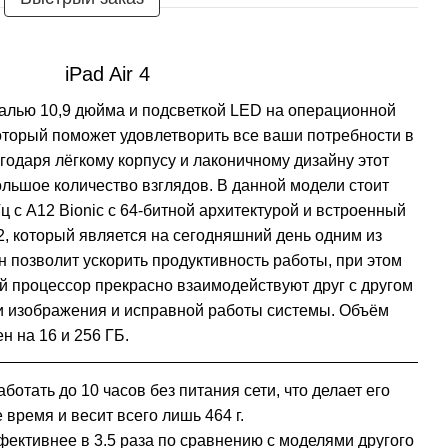
iPad Air 4
алью 10,9 дюйма и подсветкой LED на операционной
оторый поможет удовлетворить все ваши потребности в
годаря лёгкому корпусу и лаконичному дизайну этот
ольшое количество взглядов. В данной модели стоит
ц с A12 Bionic с 64‑битной архитектурой и встроенный
, который является на сегодняшний день одним из
н позволит ускорить продуктивность работы, при этом
й процессор прекрасно взаимодействуют друг с другом
и изображения и исправной работы системы. Объём
н на 16 и 256 ГБ.
отать до 10 часов без питания сети, что делает его
время и весит всего лишь 464 г.
ективнее в 3.5 раза по сравнению с моделями другого