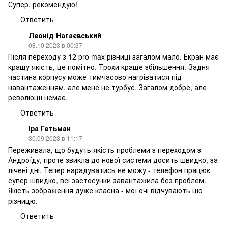
Супер, рекомендую!
Ответить
Леонід Нагаєвський
08.10.2023 в 00:37
Після переходу з 12 pro max різниці загалом мало. Екран має
кращу якість, це помітно. Трохи краще збільшення. Задня
частина корпусу може тимчасово нагріватися під
навантаженням, але мене не турбує. Загалом добре, але
революції немає.
Ответить
Іра Гетьман
30.09.2023 в 11:17
Переживала, що будуть якість проблеми з переходом з
Андроїду, проте звикла до нової системи досить швидко, за
лічені дні. Тепер нарадуватись не можу - телефон працює
супер швидко, всі застосунки завантажила без проблем.
Якість зображення дуже класна - мої очі відчувають цю
різницю.
Ответить