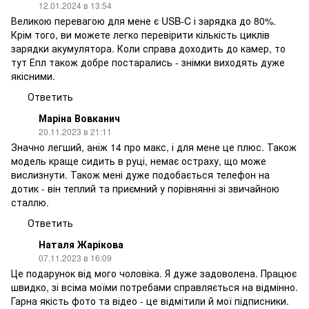
12.01.2024 в 13:54
Великою перевагою для мене є USB-C і зарядка до 80%.
Крім того, ви можете легко перевірити кількість циклів
зарядки акумулятора. Коли справа доходить до камер, то
тут Епл також добре постарались - знімки виходять дуже
якісними.
Ответить
Маріна Вовканич
20.11.2023 в 21:11
Значно легший, аніж 14 про макс, і для мене це плюс. Також
модель краще сидить в руці, немає остраху, що може
вислизнути. Також мені дуже подобається телефон на
дотик - він теплий та приємний у порівнянні зі звичайною
сталлю.
Ответить
Наталя Жарікова
07.11.2023 в 16:09
Це подарунок від мого чоловіка. Я дуже задоволена. Працює
швидко, зі всіма моїми потребами справляється на відмінно.
Гарна якість фото та відео - це відмітили й мої підписники.