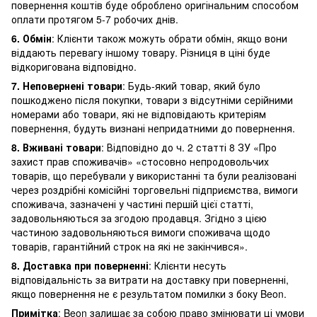
повернення коштів буде оброблено оригінальним способом
оплати протягом 5-7 робочих днів.
6. Обмін
: Клієнти також можуть обрати обмін, якщо вони
віддають перевагу іншому товару. Різниця в ціні буде
відкоригована відповідно.
7. Неповернені товари
: Будь-який товар, який було
пошкоджено після покупки, товари з відсутніми серійними
номерами або товари, які не відповідають критеріям
повернення, будуть визнані непридатними до повернення.
8. Вживані товари
: Відповідно до ч. 2 статті 8 ЗУ «Про
захист прав споживачів» «стосовно непродовольчих
товарів, що перебували у використанні та були реалізовані
через роздрібні комісійні торговельні підприємства, вимоги
споживача, зазначені у частині першій цієї статті,
задовольняються за згодою продавця. Згідно з цією
частиною задовольняються вимоги споживача щодо
товарів, гарантійний строк на які не закінчився».
8. Доставка при поверненні
: Клієнти несуть
відповідальність за витрати на доставку при поверненні,
якщо повернення не є результатом помилки з боку Beon.
Примітка
: Beon залишає за собою право змінювати ці умови