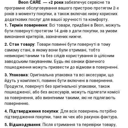
Beon CARE — +2 роки
забезпечує сервісне та
програмне обслуговування вашого пристрою протягом 2-х
років з моменту покупки, а також включає низку корисних
додаткових послуг для вашої зручності та комфорту.
1. Термін повернення
: Всі товари, придбані в Beon, можуть
бути повернуті протягом 14 днів з дати покупки, за умови
виконання критеріїв, зазначених нижче.
2. Стан товару
: Товари повинні бути повернуті в тому
самому стані, в якому вони були отримані, тобто
невикористаними та без слідів користування із цілісним
заводським пакуванням. Будь-які ознаки фізичного
пошкодження можуть призвести до відмови в поверненні.
3. Упаковка
: Оригінальна упаковка та всі аксесуари, що
йдуть у комплекті, повинні бути включені в повернення.
Продукти, повернуті без оригінальної упаковки, також
пошкодженої, або без аксесуарів, можуть підлягати комісії
за повернення, або визнпними такими, які не підлягають
поверненню.
4. Підтвердження покупки
: Для всіх повернень потрібно
підтвердження покупки, таке як чек або рахунок-фактура.
5. Відшкодування
: Після отримання та перевірки товару,