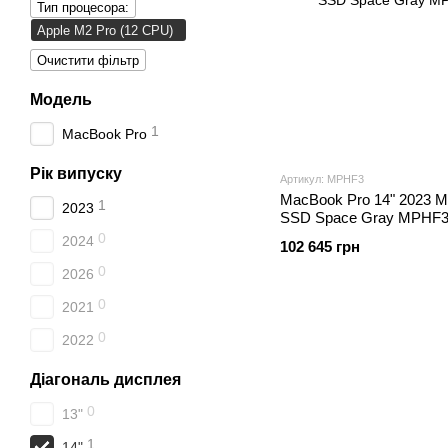
Тип процесора:
Apple M2 Pro (12 CPU)
Очистити фільтр
Модель
1
MacBook Pro
Рік випуску
Артикул: MPHF3
MacBook Pro 14" 2023 M
1
2023
SSD Space Gray MPHF
0
2024
102 645 грн
0
2026
0
2021
0
2022
Діагональ дисплея
0
13"
1
14"