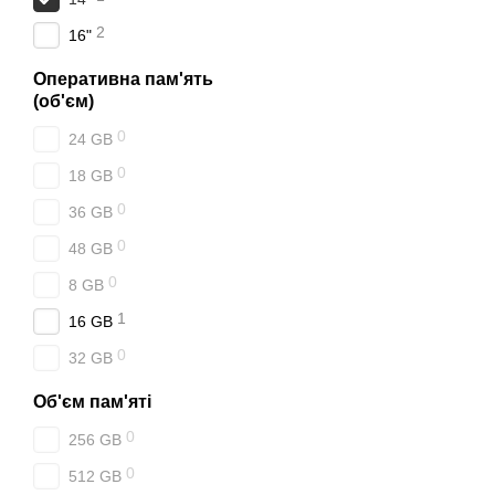
2
16"
Оперативна пам'ять
(об'єм)
0
24 GB
0
18 GB
0
36 GB
0
48 GB
0
8 GB
1
16 GB
0
32 GB
Об'єм пам'яті
0
256 GB
0
512 GB