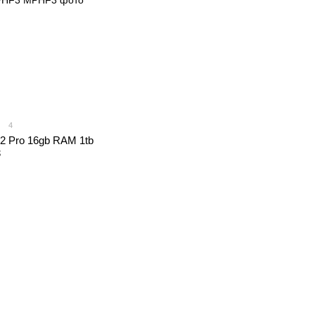
4
2 Pro 16gb RAM 1tb
3