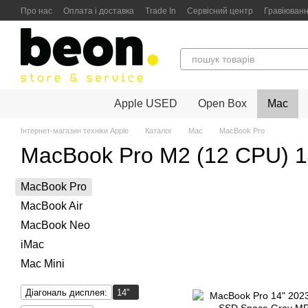
Перейти до основного контенту
Про нас
Оплата і доставка
Trade In
Сервісний центр
Гравіюван
Політика конфіденційності
Гарантійне обслуговування
Apple USED
Open Box
Mac
Інтернет-магазин техніки Apple
Каталог
Mac
MacBook Pro
MacBook Pro M2 (12 CPU) 1
MacBook Pro
MacBook Air
MacBook Neo
iMac
Mac Mini
Діагональ дисплея:
14"