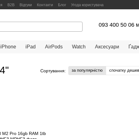
ня
B2B
Відгуки
Контакти
Блог
Угода користувача
093 400 50 06 
iPhone
iPad
AirPods
Watch
Аксесуари
Ґад
4"
за популярністю
спочатку деше
Сортування: