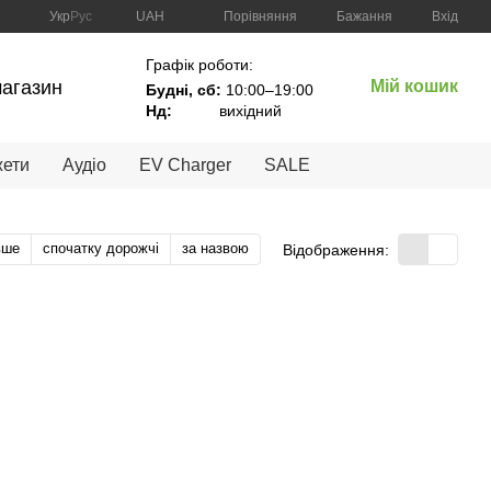
Порівняння
Укр
Рус
UAH
Бажання
Вхід
Графік роботи:
магазин
Мій кошик
Будні, сб:
10:00–19:00
Нд:
вихідний
жети
Аудіо
EV Charger
SALE
вше
спочатку дорожчі
за назвою
Відображення: