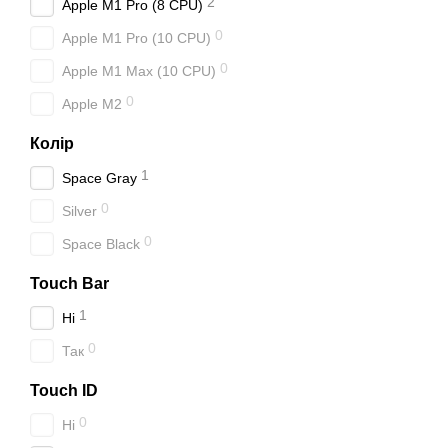
2
Apple M1 Pro (8 CPU)
0
Apple M1 Pro (10 CPU)
0
Apple M1 Max (10 CPU)
0
Apple M2
Колір
1
Space Gray
0
Silver
0
Space Black
Touch Bar
1
Ні
0
Так
Touch ID
0
Ні