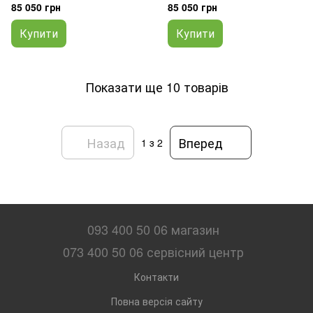
(Z1L6000RQ)
(Z1L0000RV)
85 050 грн
85 050 грн
Купити
Купити
Показати ще 10 товарів
Назад
Вперед
1
з 2
093 400 50 06 магазин
073 400 50 06 сервісний центр
Контакти
Повна версія сайту