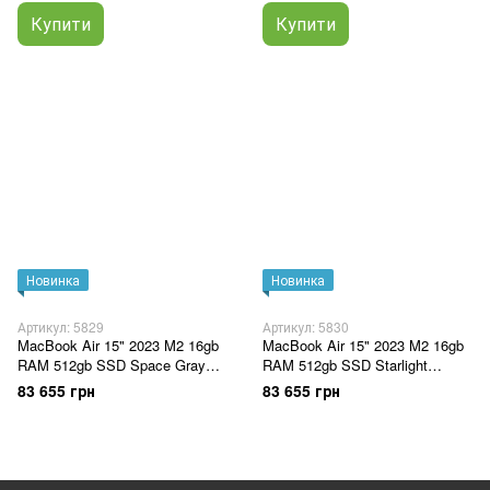
Купити
Купити
Новинка
Новинка
Артикул: 5829
Артикул: 5830
MacBook Air 15" 2023 M2 16gb
MacBook Air 15" 2023 M2 16gb
RAM 512gb SSD Space Gray
RAM 512gb SSD Starlight
(Z18N)
(Z18S)
83 655 грн
83 655 грн