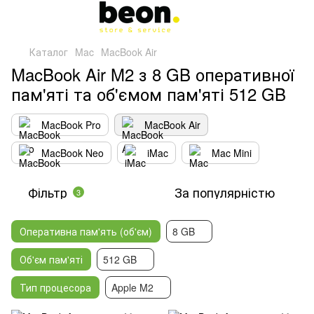
Каталог
Mac
MacBook Air
MacBook Air M2 з 8 GB оперативної
пам'яті та об'ємом пам'яті 512 GB
MacBook Pro
MacBook Air
MacBook Neo
iMac
Mac Mini
Фільтр
За популярністю
3
Оперативна пам'ять (об'єм)
8 GB
Об'єм пам'яті
512 GB
Тип процесора
Apple M2