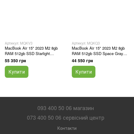
Артикул: MQKV3
Артикул: MQKQ3
MacBook Air 15" 2023 M2 8gb
MacBook Air 15" 2023 M2 8gb
RAM 512gb SSD Starlight
RAM 512gb SSD Space Gray
(MQKV3)
(MQKQ3)
55 350 грн
44 550 грн
Купити
Купити
093 400 50 06 магазин
073 400 50 06 сервісний центр
Контакти