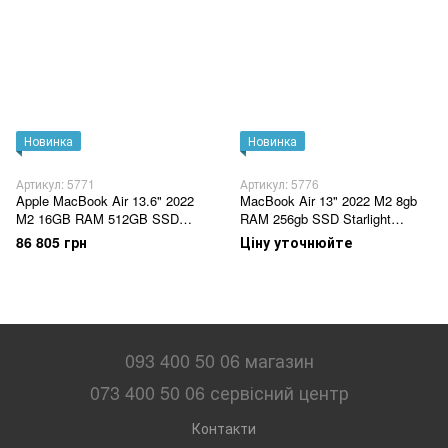
Новинка
Новинка
Артикул: 5771
Артикул: 5776
Apple MacBook Air 13.6" 2022
MacBook Air 13" 2022 M2 8gb
M2 16GB RAM 512GB SSD
RAM 256gb SSD Starlight
Space Gray (Z15T0005G)
(MLYLL)
86 805 грн
Ціну уточнюйте
093 400 50 06 магазин
073 400 50 06 сервісний центр
Контакти