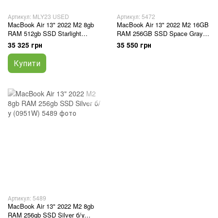
Артикул: MLY23 USED
Артикул: 5472
MacBook Air 13" 2022 M2 8gb
MacBook Air 13" 2022 M2 16GB
RAM 512gb SSD Starlight
RAM 256GB SSD Space Gray б/
(MLY23) USED
у (C0X5R)
35 325 грн
35 550 грн
Купити
Артикул: 5489
MacBook Air 13" 2022 M2 8gb
RAM 256gb SSD Silver б/у