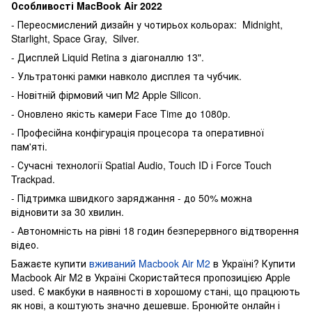
Особливості MacBook Air 2022
- Переосмислений дизайн у чотирьох кольорах: Midnight,
Starlight, Space Gray, Silver.
- Дисплей Liquid Retina з діагоналлю 13".
- Ультратонкі рамки навколо дисплея та чубчик.
- Новітній фірмовий чип М2 Apple Silicon.
- Оновлено якість камери Face Time до 1080p.
- Професійна конфігурація процесора та оперативної
пам'яті.
- Сучасні технології Spatial Audio, Touch ID і Force Touch
Trackpad.
- Підтримка швидкого заряджання - до 50% можна
відновити за 30 хвилин.
- Автономність на рівні 18 годин безперервного відтворення
відео.
Бажаєте купити
вживаний Macbook Air M2
в Україні? Купити
Macbook Air M2 в Україні Скористайтеся пропозицією Apple
used. Є макбуки в наявності в хорошому стані, що працюють
як нові, а коштують значно дешевше. Бронюйте онлайн і