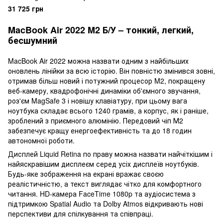
(0951W)
31 725 грн
MacBook Air 2022 M2 Б/У – тонкий, легкий,
бесшумний
MacBook Air 2022 можна назвати одним з найбільших
оновлень лінійки за всю історію. Він повністю змінився зовні,
отримав більш новий і потужний процесор M2, покращену
веб-камеру, квадрофонічні динаміки об'ємного звучання,
роз'єм MagSafe 3 і новішу клавіатуру, при цьому вага
ноутбука складає всього 1240 грамів, а корпус, як і раніше,
зроблений з приємного алюмінію. Передовий чіп М2
забезпечує кращу енергоефективність та до 18 годин
автономної роботи.
Дисплей Liquid Retina по праву можна назвати найчіткішим і
найяскравішим дисплеєм серед усіх дисплеїв ноутбуків.
Будь-яке зображення на екрані вражає своєю
реалістичністю, а текст виглядає чітко для комфортного
читання. HD-камера FaceTime 1080p та аудіосистема з
підтримкою Spatial Audio та Dolby Atmos відкривають нові
перспективи для спілкування та співпраці.