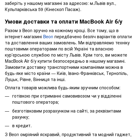
заберіть у нашому магазині за адресою: м.Львів вул.,
Кульпарківська 59 (Кінескоп Пасаж).
Умови доставки та оплати MacBook Air б/у
Разом з Beon зручно на кожному кроці. Все тому, що в
інтернет-магазині
Beon
передбачено безліч варіантів оплати
та доставлення ваших замовлень. Ми відправляємо техніку
поштовими операторами по всій Україні та власною
кур’єрською службою по місту Львів. Крім того, ви можете
MacBook Air б/у купити безпосередньо в нашому магазині.
Замовити доставку транспортними компаніями можна в
будь-яке місто країни — Київ, Івано-Франківськ, Тернопіль,
Луцьк, Рівне, Вінниця та інші.
Оплата товарів можлива будь-яким зручним способом:
готівкою при отриманні самовивозом чи у відділенні
поштового оператора;
безготівковим розрахунком на сайті, за реквізитами
рахунку;
в кредит.
З Beon омріяний яскравий, продуктивний та модний гаджет,