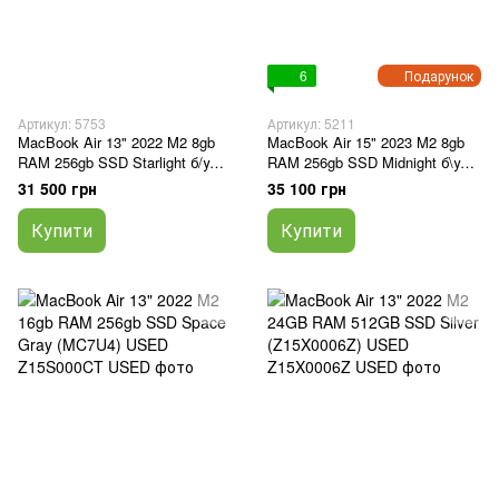
6
Подарунок
Артикул: 5753
Артикул: 5211
MacBook Air 13" 2022 M2 8gb
MacBook Air 15" 2023 M2 8gb
RAM 256gb SSD Starlight б/у
RAM 256gb SSD Midnight б\у
(663FN)
(GR24X)
31 500 грн
35 100 грн
Купити
Купити