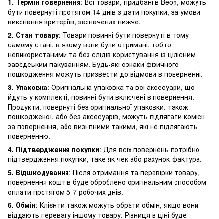
1. Термін повернення
: Всі товари, придбані в Beon, можуть
бути повернуті протягом 14 днів з дати покупки, за умови
виконання критеріїв, зазначених нижче.
2. Стан товару
: Товари повинні бути повернуті в тому
самому стані, в якому вони були отримані, тобто
невикористаними та без слідів користування із цілісним
заводським пакуванням. Будь-які ознаки фізичного
пошкодження можуть призвести до відмови в поверненні.
3. Упаковка
: Оригінальна упаковка та всі аксесуари, що
йдуть у комплекті, повинні бути включені в повернення.
Продукти, повернуті без оригінальної упаковки, також
пошкодженої, або без аксесуарів, можуть підлягати комісії
за повернення, або визнпними такими, які не підлягають
поверненню.
4. Підтвердження покупки
: Для всіх повернень потрібно
підтвердження покупки, таке як чек або рахунок-фактура.
5. Відшкодування
: Після отримання та перевірки товару,
повернення коштів буде оброблено оригінальним способом
оплати протягом 5-7 робочих днів.
6. Обмін
: Клієнти також можуть обрати обмін, якщо вони
віддають перевагу іншому товару. Різниця в ціні буде