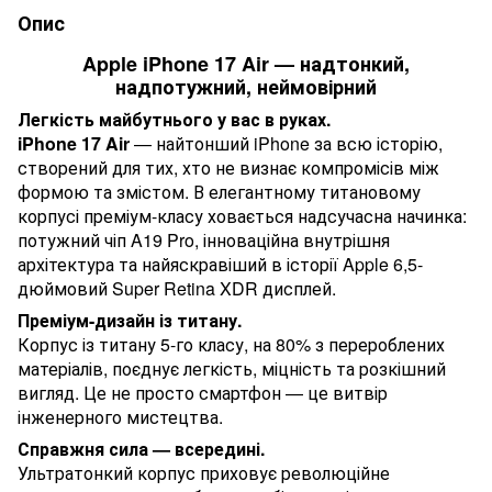
Опис
Apple iPhone 17 Air — надтонкий,
надпотужний, неймовірний
Легкість майбутнього у вас в руках.
iPhone 17 Air
— найтонший iPhone за всю історію,
створений для тих, хто не визнає компромісів між
формою та змістом. В елегантному титановому
корпусі преміум-класу ховається надсучасна начинка:
потужний чіп A19 Pro, інноваційна внутрішня
архітектура та найяскравіший в історії Apple 6,5-
дюймовий Super Retina XDR дисплей.
Преміум-дизайн із титану.
Корпус із титану 5-го класу, на 80% з перероблених
матеріалів, поєднує легкість, міцність та розкішний
вигляд. Це не просто смартфон — це витвір
інженерного мистецтва.
Справжня сила — всередині.
Ультратонкий корпус приховує революційне