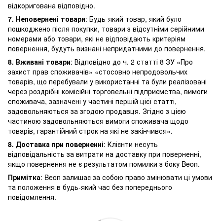
відкоригована відповідно.
7. Неповернені товари
: Будь-який товар, який було
пошкоджено після покупки, товари з відсутніми серійними
номерами або товари, які не відповідають критеріям
повернення, будуть визнані непридатними до повернення.
8. Вживані товари
: Відповідно до ч. 2 статті 8 ЗУ «Про
захист прав споживачів» «стосовно непродовольчих
товарів, що перебували у використанні та були реалізовані
через роздрібні комісійні торговельні підприємства, вимоги
споживача, зазначені у частині першій цієї статті,
задовольняються за згодою продавця. Згідно з цією
частиною задовольняються вимоги споживача щодо
товарів, гарантійний строк на які не закінчився».
8. Доставка при поверненні
: Клієнти несуть
відповідальність за витрати на доставку при поверненні,
якщо повернення не є результатом помилки з боку Beon.
Примітка
: Beon залишає за собою право змінювати ці умови
та положення в будь-який час без попереднього
повідомлення.