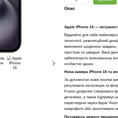
Опис
Apple iPhone 16 — потужніст
Відкрийте для себе неймовірні 
технології, революційний дизайн
виконання щоденних завдань, ч
простіше та швидше. Ваші дані
забезпечують максимальну конф
особистих даних.
Нова камера
iPhone 16
та м
За допомогою нової кнопки кам
регулювати експозицію та фок
Fusion дозволяє створювати ф
деталями, а також підтримує 
переглядати через Apple Visio
макрофото або захоплювати ма
Потужність нового процесо