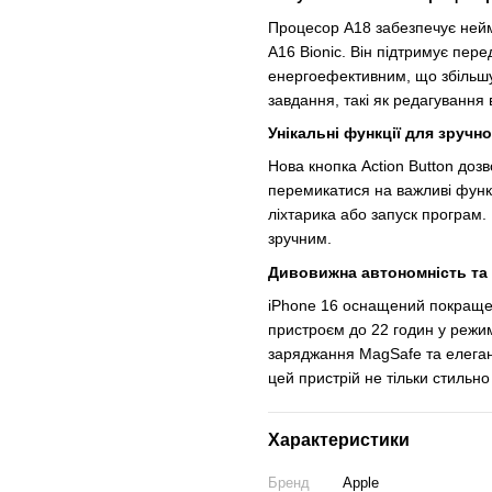
Процесор A18 забезпечує нейм
A16 Bionic. Він підтримує пер
енергоефективним, що збільшує
завдання, такі як редагування
Унікальні функції для зручн
Нова кнопка Action Button доз
перемикатися на важливі функці
ліхтарика або запуск програм.
зручним.
Дивовижна автономність та
iPhone 16 оснащений покраще
пристроєм до 22 годин у режим
заряджання MagSafe та елегант
цей пристрій не тільки стильно
Характеристики
Бренд
Apple