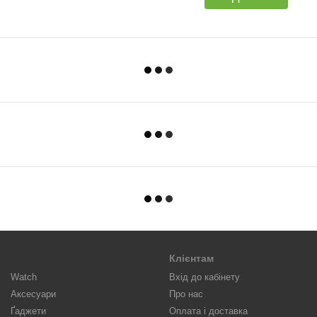
Клієнтам
Watch
Вхід до кабінету
Аксесуари
Про нас
Ґаджети
Оплата і доставка