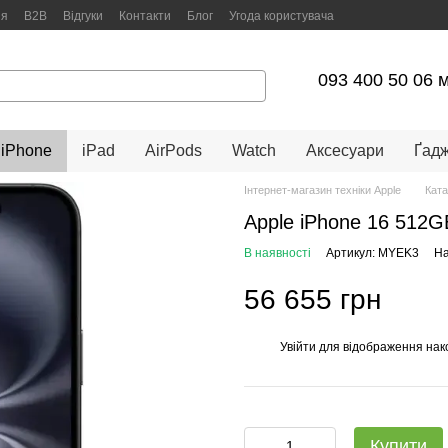
ня
B2B
Відгуки
Контакти
Блог
Угода користувача
093 400 50 06 
iPhone
iPad
AirPods
Watch
Аксесуари
Ґад
Інтернет-магазин техніки Apple
Ката
Apple iPhone 16 512G
В наявності
Артикул: MYEK3
На
56 655 грн
Увійти
для відображення нак
%
Купити