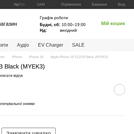
Порівняння
Укр
Рус
UAH
Бажання
Вхід
Графік роботи:
магазин
Мій кошик
Будні, сб:
10:00–19:00
Нд:
вихідний
жети
Аудіо
EV Charger
SALE
лог
iPhone
iPhone 16
Apple iPhone 16 512GB Black (MYEK3)
B Black (MYEK3)
писати відгук
опичувальної знижки
Замовити швидко