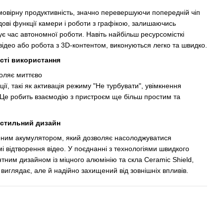
овірну продуктивність, значно перевершуючи попередній чіп
едові функції камери і роботи з графікою, залишаючись
 час автономної роботи. Навіть найбільш ресурсомісткі
 відео або робота з 3D-контентом, виконуються легко та швидко.
ості використання
воляє миттєво
ї, такі як активація режиму "Не турбувати", увімкнення
 Це робить взаємодію з пристроєм ще більш простим та
 стильний дизайн
ним акумулятором, який дозволяє насолоджуватися
і відтворення відео. У поєднанні з технологіями швидкого
ним дизайном із міцного алюмінію та скла Ceramic Shield,
 виглядає, але й надійно захищений від зовнішніх впливів.