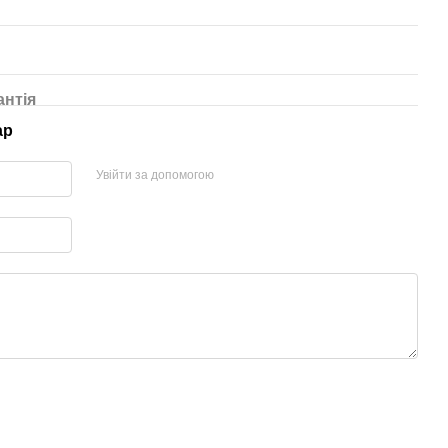
антія
ар
Увійти за допомогою