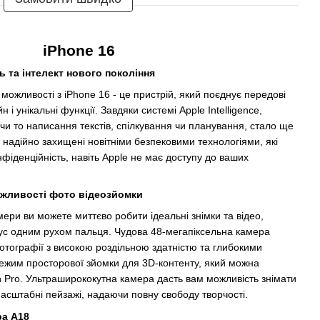
iPhone 16
ь та інтелект нового покоління
можливості з iPhone 16 - це пристрій, який поєднує передові
 і унікальні функції. Завдяки системі Apple Intelligence,
и то написання текстів, спілкування чи планування, стало ще
 надійно захищені новітніми безпековими технологіями, які
іденційність, навіть Apple не має доступу до ваших
ожливості фото відеозйомки
ери ви можете миттєво робити ідеальні знімки та відео,
ус одним рухом пальця. Чудова 48-мегапіксельна камера
отографії з високою роздільною здатністю та глибокими
режим просторової зйомки для 3D-контенту, який можна
n Pro. Ультраширококутна камера дасть вам можливість знімати
сштабні пейзажі, надаючи повну свободу творчості.
ра A18