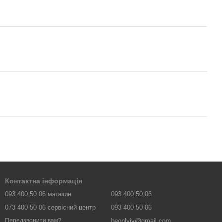
Контактна інформація
093 400 50 06 магазин
093 400 50 06
073 400 50 06 сервісний центр
093 400 50 06
beonlviv@gmail.com
Передзвонити вам?