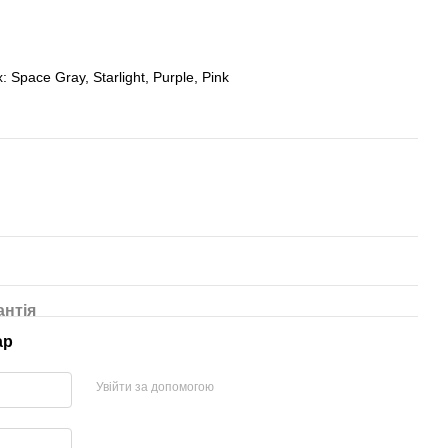
Space Gray, Starlight, Purple, Pink
антія
ар
Увійти за допомогою