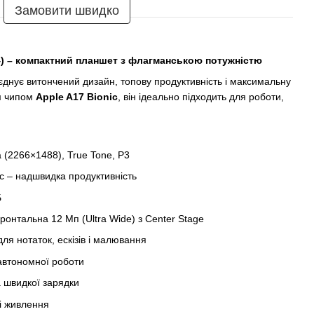
Замовити швидко
24) – компактний планшет з флагманською потужністю
днує витончений дизайн, топову продуктивність і максимальну
м чипом
Apple A17 Bionic
, він ідеально підходить для роботи,
a (2266×1488), True Tone, P3
ic – надшвидка продуктивність
Б
онтальна 12 Мп (Ultra Wide) з Center Stage
ля нотаток, ескізів і малювання
автономної роботи
 швидкої зарядки
і живлення