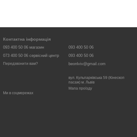
Контактна інформація
093 400 50 06 магазин
093 400 50 06
073 400 50 06 сервісний центр
093 400 50 06
beonlviv@gmail.com
Передзвонити вам?
вул. Кульпарківська 59 (Кінескоп
пасаж) м. Львів
Мапа проїзду
Ми в соцмережах