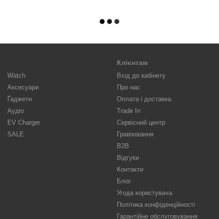
Клієнтам
Watch
Вхід до кабінету
Аксесуари
Про нас
Ґаджети
Оплата і доставка
Аудіо
Trade In
EV Charger
Сервісний центр
SALE
Гравіювання
B2B
Відгуки
Контакти
Блог
Угода користувача
Політика конфіденційності
Гарантійне обслуговування