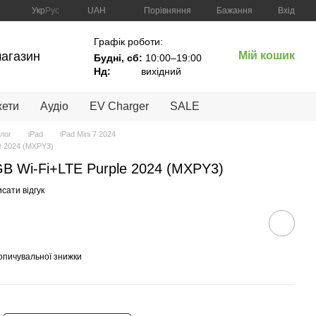
Порівняння
Укр
Рус
UAH
Бажання
Вхід
Графік роботи:
магазин
Мій кошик
Будні, сб:
10:00–19:00
Нд:
вихідний
жети
Аудіо
EV Charger
SALE
лог
iPad
iPad Mini 7 2024
le 2024 (MXPY3)
6GB Wi-Fi+LTE Purple 2024 (MXPY3)
сати відгук
опичувальної знижки