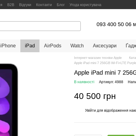
ня
B2B
Відгуки
Контакти
Блог
Угода користувача
093 400 50 06 
iPhone
iPad
AirPods
Watch
Аксесуари
Ґад
Інтернет-магазин техніки Apple
Ката
Apple iPad mini 7 256GB Wi-Fi+LTE Purp
Apple iPad mini 7 25
В наявності
Артикул: 4988
Напи
40 500 грн
Увійти
для відображення нак
%