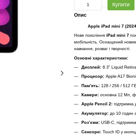
Купити
Опис
Apple iPad mini 7 (20
Нове покоління
iPad mini 7
поє
мобільність. Оснащений нови
навчання, розваг і творчості.
Основні характеристики:
Дисплей:
8.3” Liquid Retin
Процесор:
Apple A17 Bion
Пам’ять:
128 / 256 / 512 Г
Камери:
основна 12 Мп, фр
Apple Pencil 2:
підтримка д
Акумулятор:
до 10 годин 
Роз’єми:
USB-C, підтримка
Сенсори:
Touch ID у кнопц